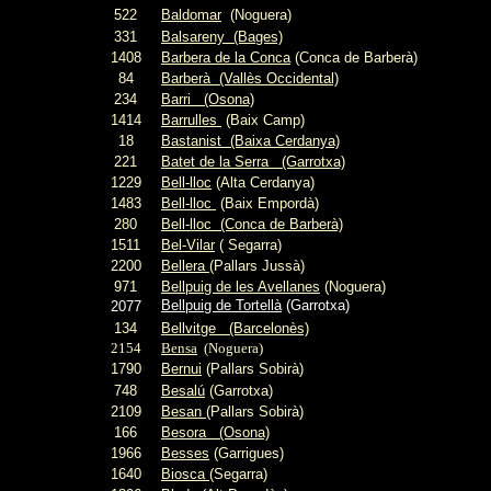
522
Baldomar
(Noguera)
331
Balsareny
(Bages)
1408
Barbera de la Conca
(Conca de Barberà)
84
Barberà
(Vallès Occidental)
234
Barri
(Osona)
1414
Barrulles
(Baix Camp)
18
Bastanist (Baixa Cerdanya)
221
Batet de la Serra
(Garrotxa)
1229
Bell-lloc
(Alta Cerdanya)
1483
Bell-lloc
(Baix Empordà)
280
Bell-lloc
(Conca de Barberà)
1511
Bel-Vilar
( Segarra)
2200
Bellera
(Pallars Jussà)
971
Bellpuig de les Avellanes
(Noguera)
Bellpuig de Tortellà
(Garrotxa)
2077
134
Bellvitge
(Barcelonès)
2154
Bensa
(Noguera)
1790
Bernui
(Pallars Sobirà)
748
Besalú
(Garrotxa)
2109
Besan
(Pallars Sobirà)
166
Besora
(Osona)
1966
Besses
(Garrigues)
1640
Biosca
(Segarra)