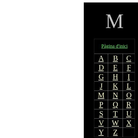
M
Pàgina d'inici
A
B
C
D
E
F
G
H
I
J
K
L
M
N
O
P
Q
R
S
T
U
V
W
X
Y
Z