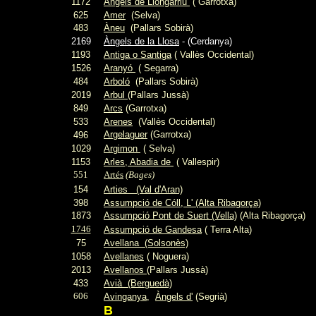
1172
Àngels de Llongarriu
( Garrotxa)
625
Amer
(Selva)
483
Àneu
(Pallars Sobirà)
2169
Àngels de la Llosa
- (Cerdanya)
1193
Antiga o Santiga
( Vallès Occidental)
1526
Aranyó
( Segarra)
484
Arboló
(Pallars Sobirà)
2019
Arbul
(Pallars Jussà)
849
Arcs
(Garrotxa)
533
Arenes
(Vallès Occidental)
Argelaguer
(Garrotxa)
496
1029
Argimon
( Selva)
1153
Arles, Abadia de
( Vallespir)
551
Artés
(Bages)
154
Arties
(Val d'Aran)
398
Assumpció de Cóll, L'
(Alta Ribagorça)
1873
Assumpció Pont de Suert (Vella)
(Alta Ribagorça)
1746
Assumpció de Gandesa
( Terra Alta)
75
Avellana
(Solsonès)
1058
Avellanes
( Noguera)
2013
Avellanos
(Pallars Jussà)
433
Avià
(Berguedà)
606
Avinganya
,
Àngels d'
(Segrià)
B