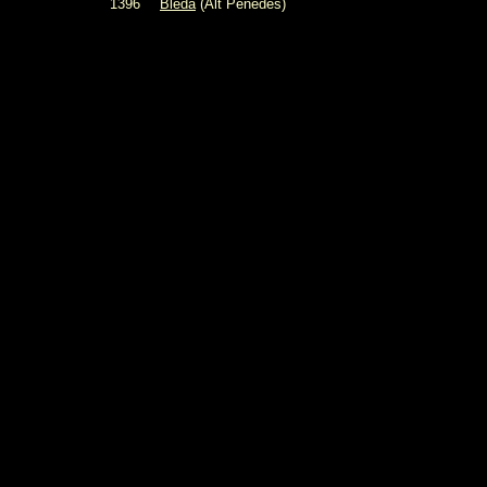
1396
Bleda
(
Alt Penedès)