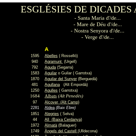
ESGLÉSIES DE DICADES
- Santa Maria d'/de...
- Mare de Déu d'/de...
- Nostra Senyora d'/de...
- Verge d'/de...
A
1595
Abelles
( Rosselló)
940
Agramunt
(Urgell)
792
Aguda
(Segarra)
1583
Aguilar
o Guilar ( Garrotxa)
1870
Aguilar del Sunyer
(Berguedà)
481
Agullana
(Alt Empordà)
1250
Agulles
( Garrotxa)
1684
Albats
(Alt Penedès)
97
Alcover
(Alt Camp)
2281
Aldea
(Baix Ebre)
1851
Alegries
( Selva)
44
All (Baixa Cerdanya)
1972
Almatà
(Balaguer)
1749
Àngels del Castell
(Ulldecona)